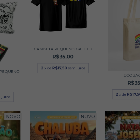
CAMISETA PEQUENO GALILEU
R$35,00
2
x de
R$17,50
sem juros
 PEQUENO
ECOBAG
R$35
2
x de
R$17,5
 juros
NOVO
NOVO