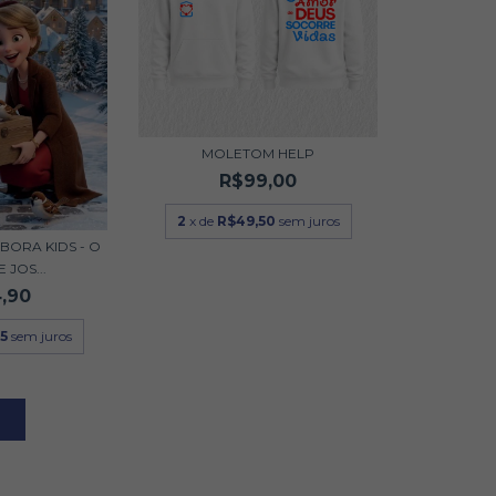
MOLETOM HELP
R$99,00
2
x de
R$49,50
sem juros
BORA KIDS - O
 JOS...
,90
5
sem juros