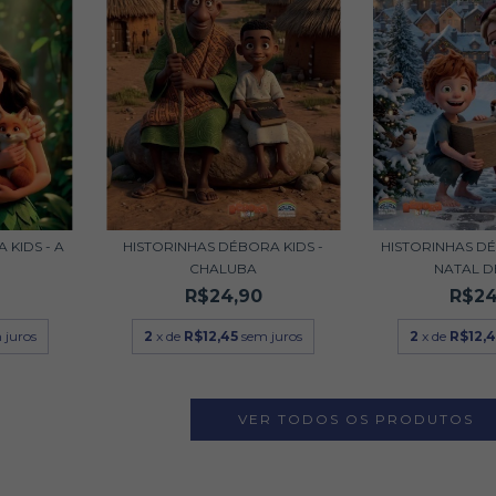
 KIDS - A
HISTORINHAS DÉBORA KIDS -
HISTORINHAS DÉ
CHALUBA
NATAL DE
R$24,90
R$24
 juros
2
x de
R$12,45
sem juros
2
x de
R$12,4
VER TODOS OS PRODUTOS