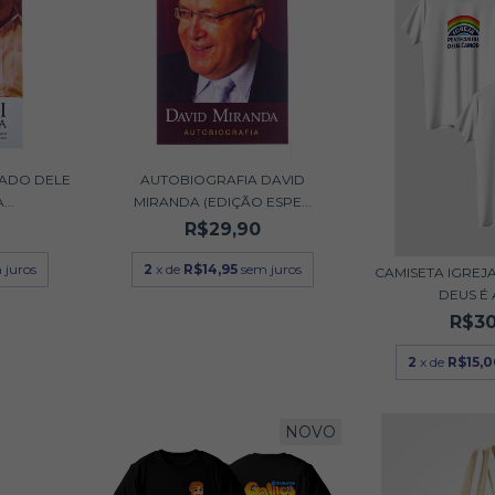
LADO DELE
AUTOBIOGRAFIA DAVID
..
MIRANDA (EDIÇÃO ESPE...
R$29,90
 juros
2
x de
R$14,95
sem juros
CAMISETA IGREJ
DEUS É
R$30
2
x de
R$15,
NOVO