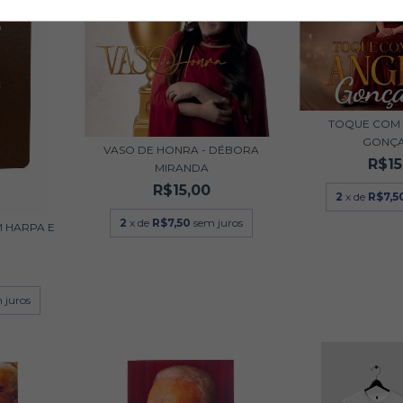
TOQUE COM 
GONÇA
VASO DE HONRA - DÉBORA
R$15
MIRANDA
R$15,00
2
x de
R$7,5
2
x de
R$7,50
sem juros
 HARPA E
 juros