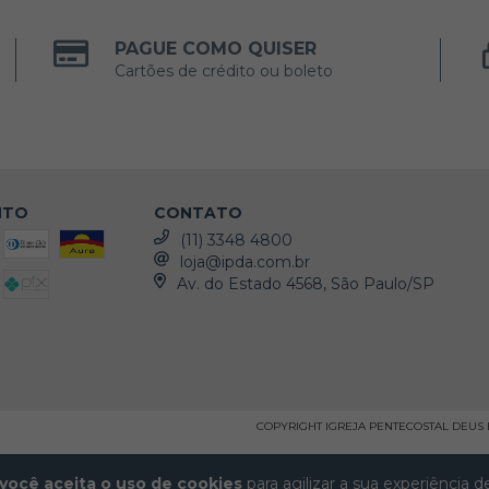
PAGUE COMO QUISER
Cartões de crédito ou boleto
NTO
CONTATO
(11) 3348 4800
loja@ipda.com.br
Av. do Estado 4568, São Paulo/SP
COPYRIGHT IGREJA PENTECOSTAL DEUS É 
você aceita o uso de cookies
para agilizar a sua experiência 