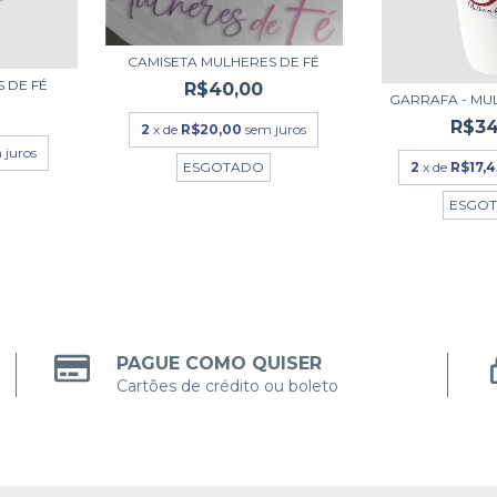
CAMISETA MULHERES DE FÉ
 DE FÉ
R$40,00
GARRAFA - MU
R$34
2
x de
R$20,00
sem juros
 juros
2
x de
R$17,4
ESGOTADO
ESGO
PAGUE COMO QUISER
Cartões de crédito ou boleto