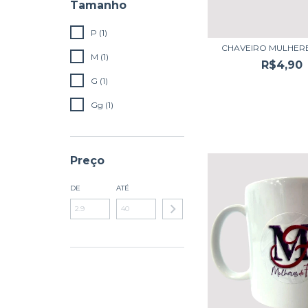
Tamanho
P (1)
CHAVEIRO MULHERE
M (1)
R$4,90
G (1)
Gg (1)
Preço
DE
ATÉ