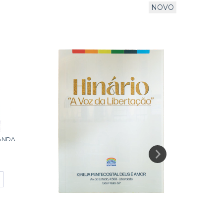
NOVO
ANDA
HISTOR