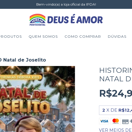
Bem-vindo(a) a loja oficial da IPDA!
PRODUTOS
QUEM SOMOS
COMO COMPRAR
DÚVIDAS
O Natal de Joselito
HISTORI
NATAL D
R$24,
2
X DE
R$12,
VER MEIOS D