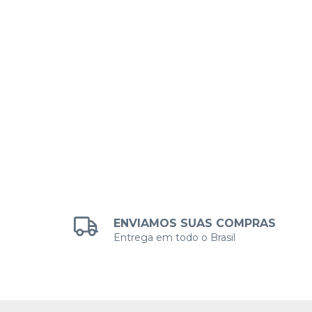
PA E
s
ENVIAMOS SUAS COMPRAS
Entrega em todo o Brasil