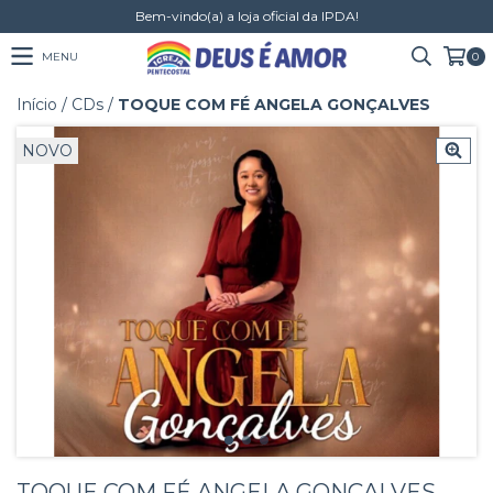
Bem-vindo(a) a loja oficial da IPDA!
MENU
0
Início
/
CDs
/
TOQUE COM FÉ ANGELA GONÇALVES
NOVO
TOQUE COM FÉ ANGELA GONÇALVES