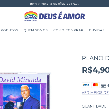
Bem-vindo(a) a loja oficial da IPDA!
PRODUTOS
QUEM SOMOS
COMO COMPRAR
DÚVIDAS
PLANO D
R$4,9
VER MEIOS D
QUANTIDADE