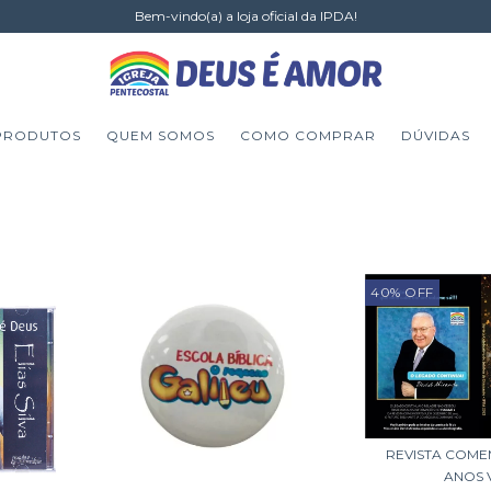
Bem-vindo(a) a loja oficial da IPDA!
PRODUTOS
QUEM SOMOS
COMO COMPRAR
DÚVIDAS
40
%
OFF
REVISTA COME
ANOS 