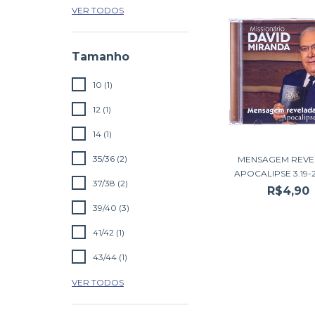
VER TODOS
Tamanho
10 (1)
12 (1)
14 (1)
35/36 (2)
MENSAGEM REVE
APOCALIPSE 3.19-2
37/38 (2)
R$4,90
39/40 (3)
41/42 (1)
43/44 (1)
VER TODOS