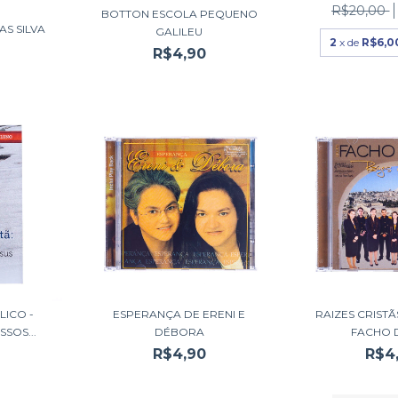
R$20,00
BOTTON ESCOLA PEQUENO
AS SILVA
GALILEU
2
x de
R$6,0
R$4,90
ICO -
ESPERANÇA DE ERENI E
RAIZES CRIST
SOS...
DÉBORA
FACHO 
R$4,90
R$4