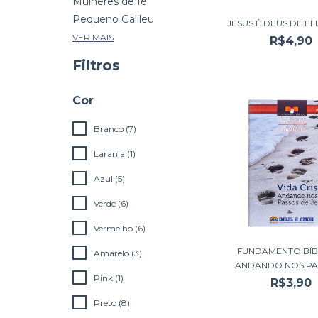
Mulheres de fé
Pequeno Galileu
JESUS É DEUS DE ELI
VER MAIS
R$4,90
Filtros
Cor
Branco (7)
Laranja (1)
Azul (5)
Verde (6)
Vermelho (6)
FUNDAMENTO BÍBL
Amarelo (3)
ANDANDO NOS PAS
Pink (1)
R$3,90
Preto (8)