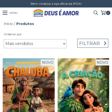
Bem-vindo(a) a loja oficial da IPDA!
MENU
0
Início
/
Produtos
Ordenar por
FILTRAR
NOVO
NOVO