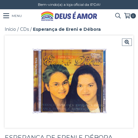
Bem-vindo(a) a loja oficial da IPDA!
MENU
0
Início
/
CDs
/
Esperança de Ereni e Débora
ESPERANÇA DE ERENI E DÉBORA