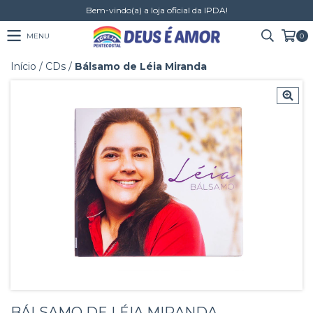
Bem-vindo(a) a loja oficial da IPDA!
MENU
0
Início
/
CDs
/
Bálsamo de Léia Miranda
BÁLSAMO DE LÉIA MIRANDA