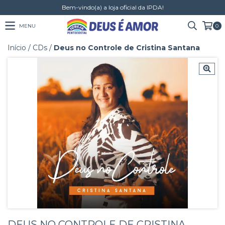
Bem-vindo(a) a loja oficial da IPDA!
MENU
0
Início
/
CDs
/
Deus no Controle de Cristina Santana
DEUS NO CONTROLE DE CRISTINA