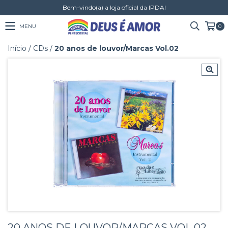
Bem-vindo(a) a loja oficial da IPDA!
MENU
0
Início
/
CDs
/
20 anos de louvor/Marcas Vol.02
20 ANOS DE LOUVOR/MARCAS VOL.02