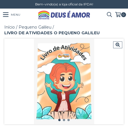
Bem-vindo(a) a loja oficial da IPDA!
MENU
0
Início
/
Pequeno Galileu
/
LIVRO DE ATIVIDADES O PEQUENO GALILEU