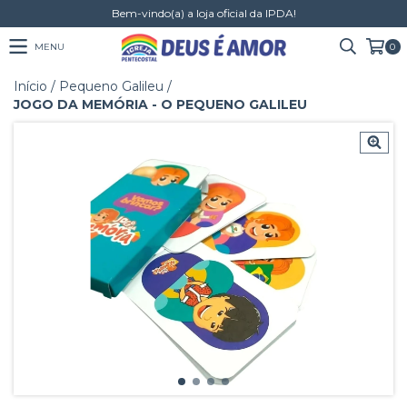
Bem-vindo(a) a loja oficial da IPDA!
MENU
0
Início
/
Pequeno Galileu
/
JOGO DA MEMÓRIA - O PEQUENO GALILEU