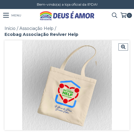
Bem-vindo(a) a loja oficial da IPDA!
MENU
0
Início
/
Associação Help
/
Ecobag Associação Reviver Help