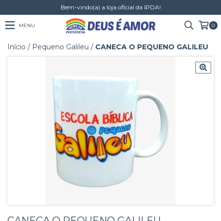
Bem-vindo(a) a loja oficial da IPDA!
MENU
0
Início
/
Pequeno Galileu
/
CANECA O PEQUENO GALILEU
CANECA O PEQUENO GALILEU