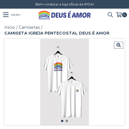
Bem-vindo(a) a loja oficial da IPDA!
MENU
0
Início
/
Camisetas
/
CAMISETA IGREJA PENTECOSTAL DEUS É AMOR