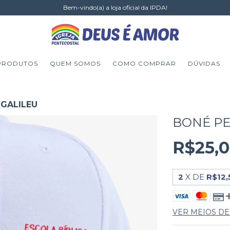
Bem-vindo(a) a loja oficial da IPDA!
PRODUTOS
QUEM SOMOS
COMO COMPRAR
DÚVIDAS
GALILEU
BONÉ P
R$25,
2
X DE
R$12,
VER MEIOS D