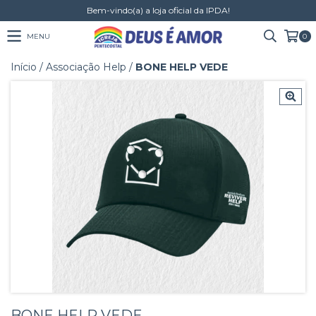
Bem-vindo(a) a loja oficial da IPDA!
MENU
0
Início
/
Associação Help
/
BONE HELP VEDE
BONE HELP VEDE