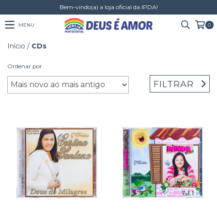
Bem-vindo(a) a loja oficial da IPDA!
MENU
0
Início
/
CDs
Ordenar por
FILTRAR