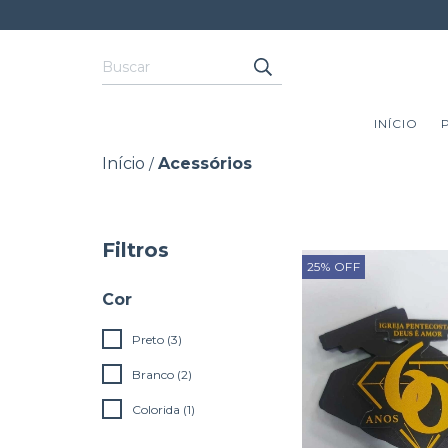
INÍCIO
Início
Acessórios
/
Filtros
25
%
OFF
Cor
Preto (3)
Branco (2)
Colorida (1)