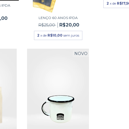
2
x de
R$17,5
 IPDA
,00
LENÇO 60 ANOS IPDA
R$20,00
R$25,00
2
x de
R$10,00
sem juros
NOVO