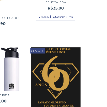
CANECA IPDA
R$35,00
2
x de
R$17,50
sem juros
 - O LEGADO
,90
33
%
OFF
E IPDA
,00