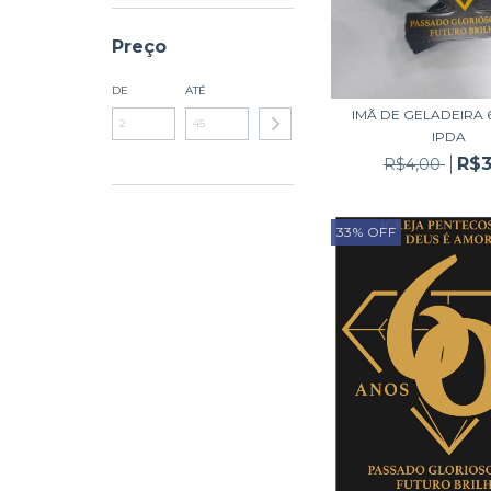
Preço
DE
ATÉ
IMÃ DE GELADEIRA 
IPDA
R$3
R$4,00
33
%
OFF